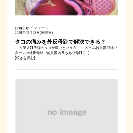
お知らせ
インソール
2020年02月23日(日曜日)
タコの痛みを外反母趾で解決できる？
左第３趾先端のタコが痛いという方。 左のみ後足部回外パ
ターンの外反母趾で前足部内反もあり母趾 […]
[
続きを読む
]