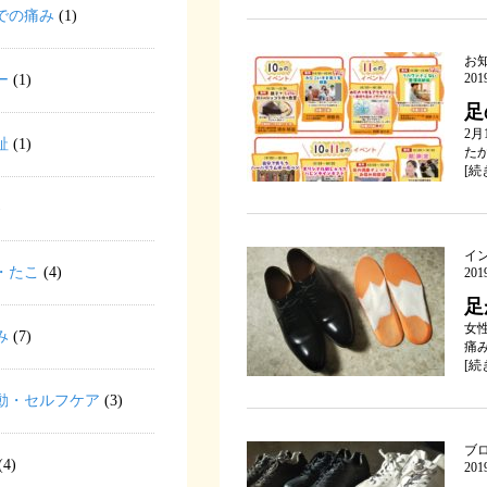
での痛み
(1)
お
ー
(1)
20
足
2月
趾
(1)
たか
[
続
)
イ
・たこ
(4)
20
足
女
み
(7)
痛
[
続
動・セルフケア
(3)
ブ
(4)
20