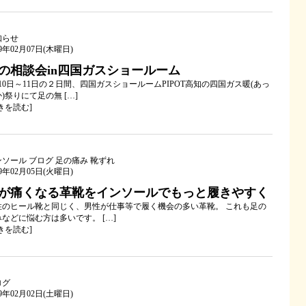
知らせ
19年02月07日(木曜日)
の相談会in四国ガスショールーム
10日～11日の２日間、四国ガスショールームPIPOT高知の四国ガス暖(あっ
)祭りにて足の無 […]
きを読む
]
ンソール
ブログ
足の痛み
靴ずれ
19年02月05日(火曜日)
が痛くなる革靴をインソールでもっと履きやすく
性のヒール靴と同じく、男性が仕事等で履く機会の多い革靴。 これも足の
みなどに悩む方は多いです。 […]
きを読む
]
ログ
19年02月02日(土曜日)