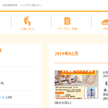
ル・外反母趾対策・パンプスに悩む方へ
覧
2019年02月
お
20
(4)
《
ェ
高
ール
(10)
(第
[
続きを読む
]