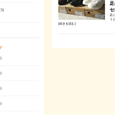
足
セ
(3)
足
うと
[
続きを読む
]
ブ
)
)
)
)