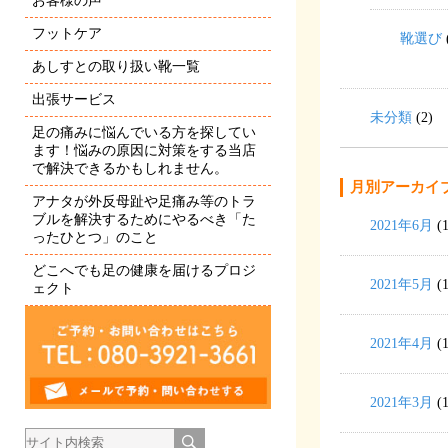
お客様の声
フットケア
靴選び
あしすとの取り扱い靴一覧
出張サービス
未分類
(2)
足の痛みに悩んでいる方を探してい
ます！悩みの原因に対策をする当店
で解決できるかもしれません。
月別アーカイ
アナタが外反母趾や足痛み等のトラ
ブルを解決するためにやるべき「た
2021年6月
(1
ったひとつ」のこと
どこへでも足の健康を届けるプロジ
2021年5月
(1
ェクト
2021年4月
(1
2021年3月
(1