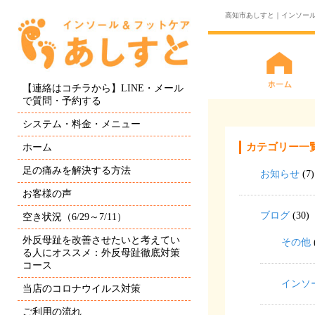
高知市あしすと｜インソー
【連絡はコチラから】LINE・メール
で質問・予約する
システム・料金・メニュー
カテゴリー一
ホーム
足の痛みを解決する方法
お知らせ
(7)
お客様の声
ブログ
(30)
空き状況（6/29～7/11）
外反母趾を改善させたいと考えてい
その他
る人にオススメ：外反母趾徹底対策
コース
インソ
当店のコロナウイルス対策
ご利用の流れ