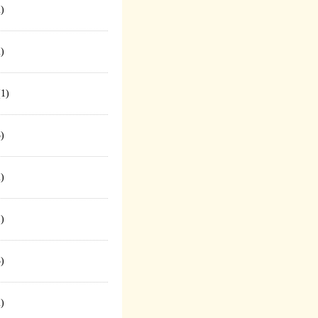
)
)
1)
)
)
)
)
)