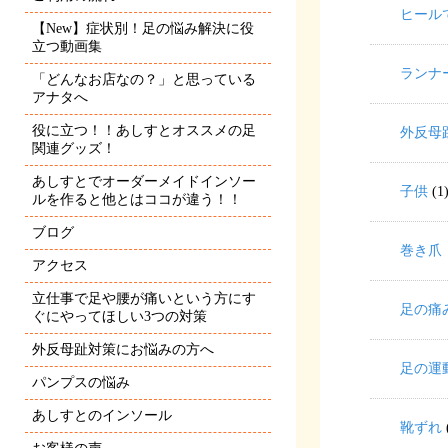
ヒール
【New】症状別！足の悩み解決に役
立つ動画集
ランナ
「どんなお店なの？」と思っている
アナタへ
役に立つ！！あしすとオススメの足
外反母
関連グッズ！
あしすとでオーダーメイドインソー
子供
(1
ルを作ると他とはココが違う！！
ブログ
巻き爪
アクセス
立仕事で足や腰が痛いという方にす
足の痛
ぐにやってほしい3つの対策
外反母趾対策にお悩みの方へ
足の運
パンプスの悩み
あしすとのインソール
靴ずれ