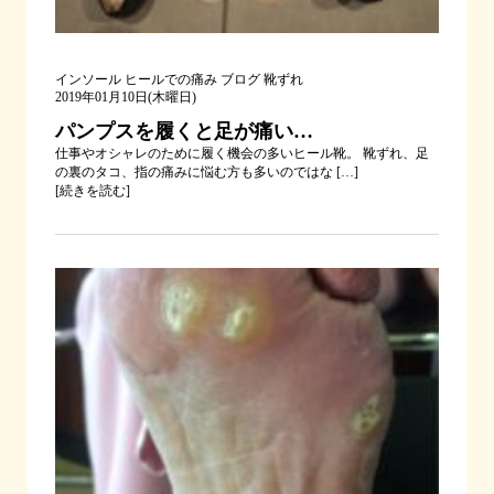
インソール
ヒールでの痛み
ブログ
靴ずれ
2019年01月10日(木曜日)
パンプスを履くと足が痛い…
仕事やオシャレのために履く機会の多いヒール靴。 靴ずれ、足
の裏のタコ、指の痛みに悩む方も多いのではな […]
[
続きを読む
]