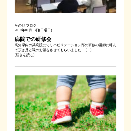
その他
ブログ
2019年01月13日(日曜日)
病院での研修会
高知県内の某病院にてリハビリテーション部の研修の講師に呼ん
で頂き足と靴のお話をさせてもらいました！ […]
[
続きを読む
]