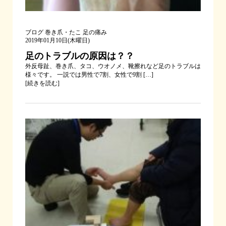
ブログ
巻き爪・たこ
足の痛み
2019年01月10日(木曜日)
足のトラブルの原因は？？
外反母趾、巻き爪、タコ、ウオノメ、靴擦れなど足のトラブルは
様々です。 一説では男性で7割、女性で9割 […]
[
続きを読む
]