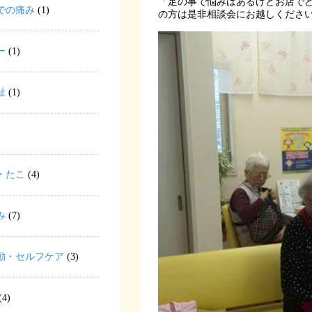
「足の事で悩みはあるけどお店で
での痛み
(1)
の方は是非相談会にお越しくださ
ー
(1)
趾
(1)
)
・たこ
(4)
み
(7)
動・セルフケア
(3)
(4)