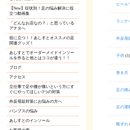
ヒール
【New】症状別！足の悩み解決に役
立つ動画集
ランナ
「どんなお店なの？」と思っている
アナタへ
役に立つ！！あしすとオススメの足
外反母
関連グッズ！
あしすとでオーダーメイドインソー
子供
(1
ルを作ると他とはココが違う！！
ブログ
巻き爪
アクセス
立仕事で足や腰が痛いという方にす
足の痛
ぐにやってほしい3つの対策
外反母趾対策にお悩みの方へ
足の運
パンプスの悩み
あしすとのインソール
靴ずれ