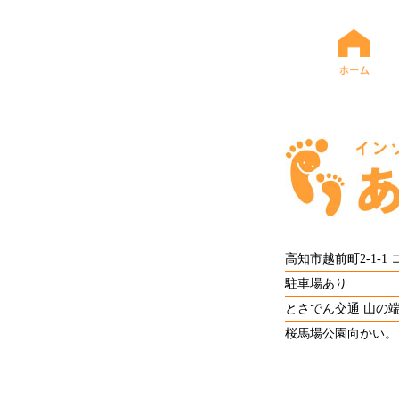
高知市越前町2-1-1
駐車場あり
とさでん交通 山の
桜馬場公園向かい。