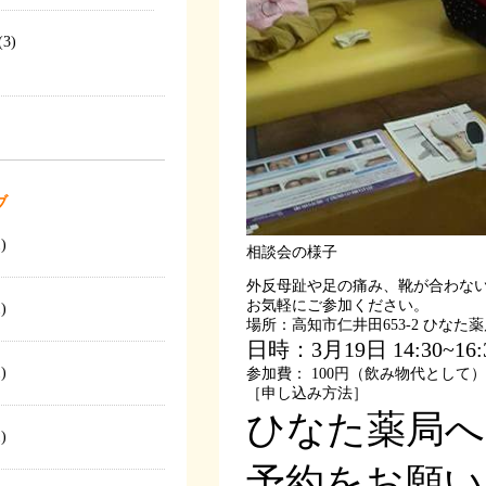
(3)
ブ
)
相談会の様子
外反母趾や足の痛み、靴が合わな
お気軽にご参加ください。
)
場所：高知市仁井田653-2 ひなた
日時：3月19日 14:30~16:
)
参加費： 100円（飲み物代として）
［申し込み方法］
ひなた薬局へ電話
)
予約をお願い