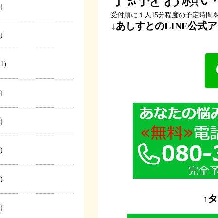
)
受付順に１人15分程度の予定時間
↓あしすとのLINE公
)
1)
)
)
)
)
↑
)