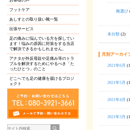
お客様の声
フットケア
靴選び
あしすとの取り扱い靴一覧
出張サービス
未分類
(2)
足の痛みに悩んでいる方を探してい
ます！悩みの原因に対策をする当店
で解決できるかもしれません。
月別アーカイ
アナタが外反母趾や足痛み等のトラ
ブルを解決するためにやるべき「た
2021年6月
(1
ったひとつ」のこと
どこへでも足の健康を届けるプロジ
2021年5月
(1
ェクト
2021年4月
(1
2021年3月
(1