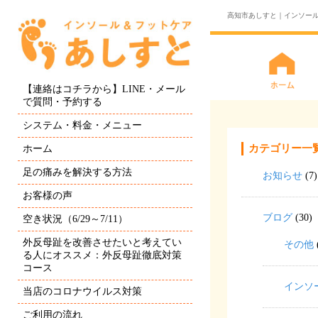
高知市あしすと｜インソー
【連絡はコチラから】LINE・メール
で質問・予約する
システム・料金・メニュー
カテゴリー一
ホーム
足の痛みを解決する方法
お知らせ
(7)
お客様の声
ブログ
(30)
空き状況（6/29～7/11）
外反母趾を改善させたいと考えてい
その他
る人にオススメ：外反母趾徹底対策
コース
インソ
当店のコロナウイルス対策
ご利用の流れ