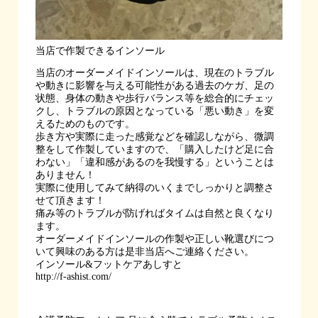
当店で作製できるインソール
当店のオーダーメイドインソールは、現在のトラブル
や動きに影響を与える可能性がある過去のケガ、足の
状態、身体の動きや歩行バランス等を総合的にチェッ
クし、トラブルの原因となっている「悪い動き」を変
えるためのものです。
歩き方や実際に走った感覚などを確認しながら、微調
整をして作製していますので、「購入したけど足に合
わない」「違和感があるのを我慢する」ということは
ありません！
実際に使用してみて納得のいくまでしっかりと調整さ
せて頂きます！
痛み等のトラブルが防げればタイムは自然と良くなり
ます。
オーダーメイドインソールの作製や正しい靴選びにつ
いて興味のある方は是非当店へご連絡ください。
インソール&フットケアあしすと
http://f-ashist.com/