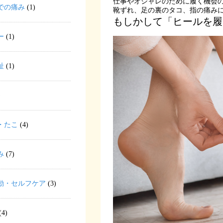
仕事やオシャレのために履く機会
での痛み
(1)
靴ずれ、足の裏のタコ、指の痛み
もしかして「ヒールを履
ー
(1)
趾
(1)
)
・たこ
(4)
み
(7)
動・セルフケア
(3)
(4)