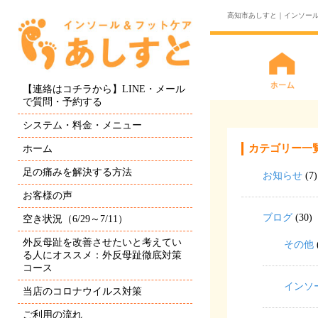
高知市あしすと｜インソー
【連絡はコチラから】LINE・メール
で質問・予約する
システム・料金・メニュー
カテゴリー一
ホーム
足の痛みを解決する方法
お知らせ
(7)
お客様の声
ブログ
(30)
空き状況（6/29～7/11）
外反母趾を改善させたいと考えてい
その他
る人にオススメ：外反母趾徹底対策
コース
インソ
当店のコロナウイルス対策
ご利用の流れ