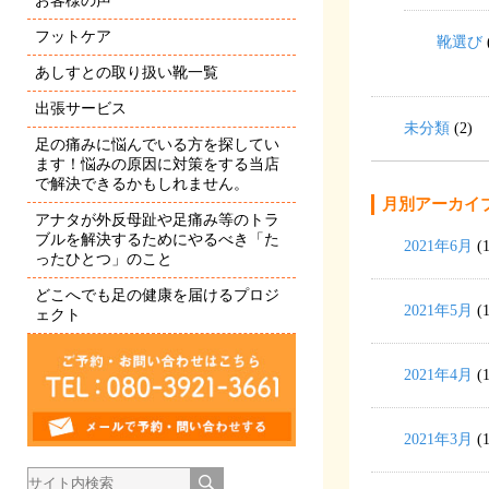
お客様の声
フットケア
靴選び
あしすとの取り扱い靴一覧
出張サービス
未分類
(2)
足の痛みに悩んでいる方を探してい
ます！悩みの原因に対策をする当店
で解決できるかもしれません。
月別アーカイ
アナタが外反母趾や足痛み等のトラ
ブルを解決するためにやるべき「た
2021年6月
(1
ったひとつ」のこと
どこへでも足の健康を届けるプロジ
2021年5月
(1
ェクト
2021年4月
(1
2021年3月
(1