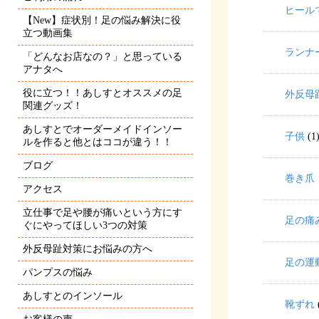
ヒール
【New】症状別！足の悩み解決に役
立つ動画集
ランナ
「どんなお店なの？」と思っている
アナタへ
役に立つ！！あしすとオススメの足
外反母
関連グッズ！
あしすとでオーダーメイドインソー
子供
(1
ルを作ると他とはココが違う！！
ブログ
巻き爪
アクセス
立仕事で足や腰が痛いという方にす
足の痛
ぐにやってほしい3つの対策
外反母趾対策にお悩みの方へ
足の運
パンプスの悩み
あしすとのインソール
靴ずれ