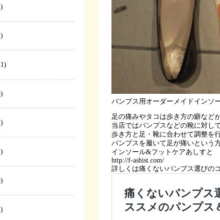
)
)
1)
)
パンプス用オーダーメイドインソ
足の痛みやタコは歩き方の癖など
)
当店ではパンプスなどの靴に対し
歩き方と足・靴に合わせて調整を
パンプスを履いて足が痛いという
)
インソール&フットケアあしすと
http://f-ashist.com/
詳しくは痛くないパンプス選びの
)
)