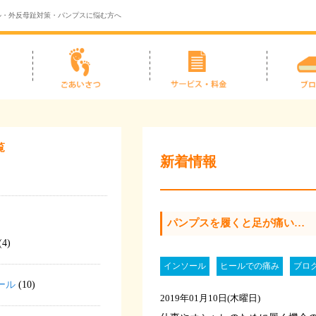
ル・外反母趾対策・パンプスに悩む方へ
覧
新着情報
パンプスを履くと足が痛い…
(4)
インソール
ヒールでの痛み
ブロ
ール
(10)
2019年01月10日(木曜日)