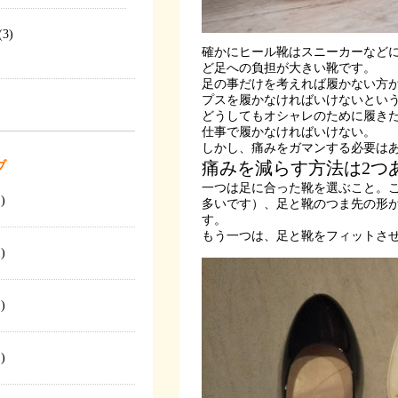
(3)
確かにヒール靴はスニーカーなど
ど足への負担が大きい靴です。
足の事だけを考えれば履かない方
プスを履かなければいけないとい
どうしてもオシャレのために履き
仕事で履かなければいけない。
しかし、痛みをガマンする必要は
痛みを減らす方法は2つ
ブ
一つは足に合った靴を選ぶこと。
)
多いです）、足と靴のつま先の形
す。
もう一つは、足と靴をフィットさ
)
)
)