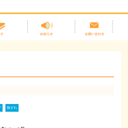
グ
靴ずれ