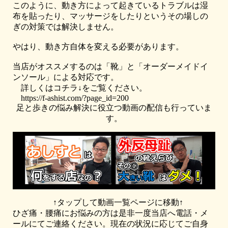
このように、動き方によって起きているトラブルは湿
布を貼ったり、マッサージをしたりというその場しの
ぎの対策では解決しません。
やはり、動き方自体を変える必要があります。
当店がオススメするのは「靴」と「オーダーメイドイ
ンソール」による対応です。
詳しくはコチラ↓をご覧ください。
https://f-ashist.com/?page_id=200
足と歩きの悩み解決に役立つ動画の配信も行っていま
す。
↑タップして動画一覧ページに移動↑
ひざ痛・腰痛にお悩みの方は是非一度当店へ電話・メ
ールにてご連絡ください。現在の状況に応じてご自身